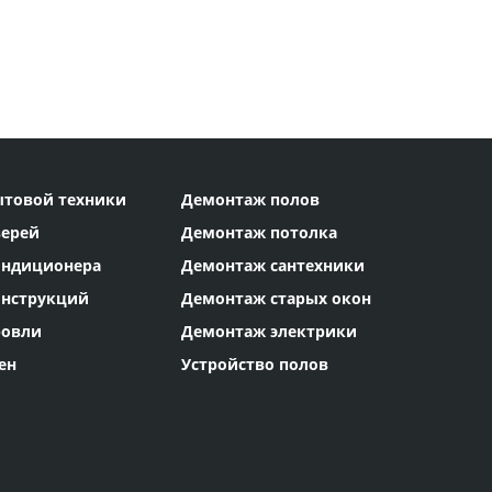
товой техники
Демонтаж полов
верей
Демонтаж потолка
ондиционера
Демонтаж сантехники
онструкций
Демонтаж старых окон
ровли
Демонтаж электрики
ен
Устройство полов