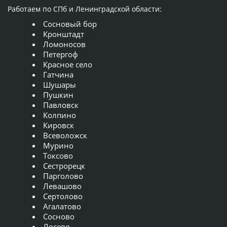
Работаем по СПб и Ленинградской области:
Сосновый бор
Кронштадт
Ломоносов
Петергоф
Красное село
Гатчина
Шушары
Пушкин
Павловск
Колпино
Кировск
Всеволожск
Мурино
Токсово
Сестрорецк
Парголово
Левашово
Сертолово
Агалатово
Сосново
Лосево