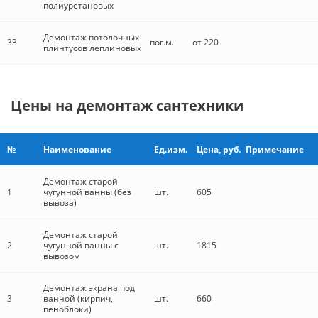
полиуретановых
Демонтаж потолочных
33
пог.м.
от 220
плинтусов леплиновых
Цены на демонтаж сантехники
№
Наименование
Ед.изм.
Цена, руб.
Примечание
Демонтаж старой
1
чугунной ванны (без
шт.
605
вывоза)
Демонтаж старой
2
чугунной ванны с
шт.
1815
вывозом
Демонтаж экрана под
3
ванной (кирпич,
шт.
660
пеноблоки)