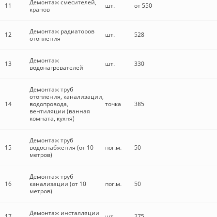
Демонтаж смесителей,
11
шт.
от 550
кранов
Демонтаж радиаторов
12
шт.
528
отопления
Демонтаж
13
шт.
330
водонагревателей
Демонтаж труб
отопления, канализации,
14
водопровода,
точка
385
вентиляции (ванная
комната, кухня)
Демонтаж труб
15
водоснабжения (от 10
пог.м.
50
метров)
Демонтаж труб
16
канализации (от 10
пог.м.
50
метров)
Демонтаж инсталляции
17
шт.
275