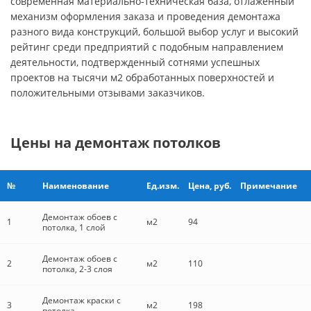
современная материально-техническая база, отлаженный
механизм оформления заказа и проведения демонтажа
разного вида конструкций, большой выбор услуг и высокий
рейтинг среди предприятий с подобным направлением
деятельности, подтвержденный сотнями успешных
проектов на тысячи м2 обработанных поверхностей и
положительными отзывами заказчиков.
Цены на демонтаж потолков
№
Наименование
Ед.изм.
Цена, руб.
Примечание
Демонтаж обоев с
1
м2
94
потолка, 1 слой
Демонтаж обоев с
2
м2
110
потолка, 2-3 слоя
Демонтаж краски с
3
м2
198
потолка