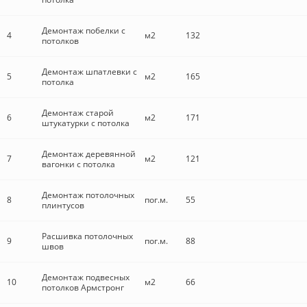
Демонтаж побелки с
4
м2
132
потолков
Демонтаж шпатлевки с
5
м2
165
потолка
Демонтаж старой
6
м2
171
штукатурки с потолка
Демонтаж деревянной
7
м2
121
вагонки с потолка
Демонтаж потолочных
8
пог.м.
55
плинтусов
Расшивка потолочных
9
пог.м.
88
швов
Демонтаж подвесных
10
м2
66
потолков Армстронг