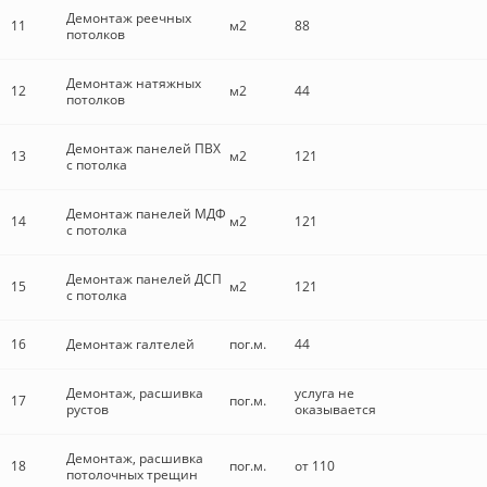
Демонтаж реечных
11
м2
88
потолков
Демонтаж натяжных
12
м2
44
потолков
Демонтаж панелей ПВХ
13
м2
121
с потолка
Демонтаж панелей МДФ
14
м2
121
с потолка
Демонтаж панелей ДСП
15
м2
121
с потолка
16
Демонтаж галтелей
пог.м.
44
Демонтаж, расшивка
услуга не
17
пог.м.
рустов
оказывается
Демонтаж, расшивка
18
пог.м.
от 110
потолочных трещин