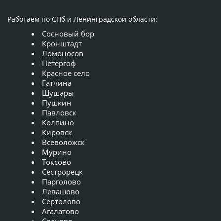
Работаем по СПб и Ленинградской области:
Сосновый бор
Кронштадт
Ломоносов
Петергоф
Красное село
Гатчина
Шушары
Пушкин
Павловск
Колпино
Кировск
Всеволожск
Мурино
Токсово
Сестрорецк
Парголово
Левашово
Сертолово
Агалатово
Сосново