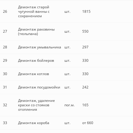
Демонтаж старой
26
чугунной ванны с
шт.
1815
сохранением
Демонтаж раковины
27
шт.
550
(тюльпана)
28
Демонтаж умывальника
шт.
297
29
Демонтаж бойлеров
шт.
330
30
Демонтаж котлов
шт.
330
31
Демонтаж посудомойки
шт.
242
Демонтаж, удаление
32
краски со стояков
пог.м.
165
отопления
33
Демонтаж короба
шт.
от 660