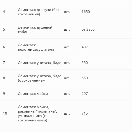
Демонтаж джакузи (без
4
шт.
1650
сохранения)
Демонтаж душевой
5
шт.
от 3850
кабины
Демонтаж
6
шт.
407
полотенцесушителя
7
Демонтаж унитаза, биде
шт.
550
Демонтаж унитаза, биде
8
шт.
660
(с сохранением)
9
Демонтаж мойки
шт.
297
Демонтаж мойки,
раковины “тюльпана”,
10
шт.
715
умывальника (с
сохраненением)