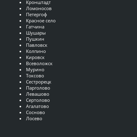
Кронштадт
Ломоносов
Петергоф
Красное село
Гатчина
Шушары
Пушкин
Павловск
Колпино
Кировск
Всеволожск
Мурино
Токсово
Сестрорецк
Парголово
Левашово
Сертолово
Агалатово
Сосново
Лосево